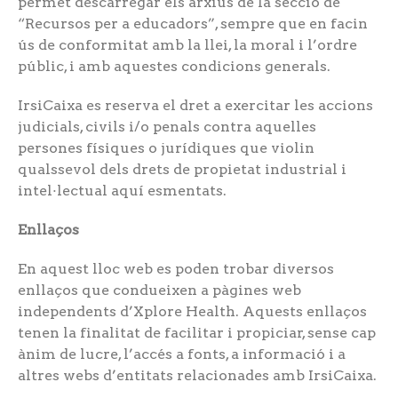
permet descarregar els arxius de la secció de
“Recursos per a educadors”, sempre que en facin
ús de conformitat amb la llei, la moral i l’ordre
públic, i amb aquestes condicions generals.
IrsiCaixa es reserva el dret a exercitar les accions
judicials, civils i/o penals contra aquelles
persones físiques o jurídiques que violin
qualssevol dels drets de propietat industrial i
intel·lectual aquí esmentats.
Enllaços
En aquest lloc web es poden trobar diversos
enllaços que condueixen a pàgines web
independents d’Xplore Health. Aquests enllaços
tenen la finalitat de facilitar i propiciar, sense cap
ànim de lucre, l’accés a fonts, a informació i a
altres webs d’entitats relacionades amb IrsiCaixa.