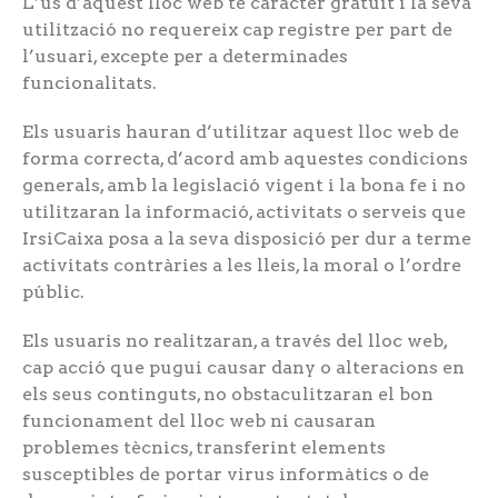
L’ús d’aquest lloc web té caràcter gratuït i la seva
utilització no requereix cap registre per part de
l’usuari, excepte per a determinades
funcionalitats.
Els usuaris hauran d’utilitzar aquest lloc web de
forma correcta, d’acord amb aquestes condicions
generals, amb la legislació vigent i la bona fe i no
utilitzaran la informació, activitats o serveis que
IrsiCaixa posa a la seva disposició per dur a terme
activitats contràries a les lleis, la moral o l’ordre
públic.
Els usuaris no realitzaran, a través del lloc web,
cap acció que pugui causar dany o alteracions en
els seus continguts, no obstaculitzaran el bon
funcionament del lloc web ni causaran
problemes tècnics, transferint elements
susceptibles de portar virus informàtics o de