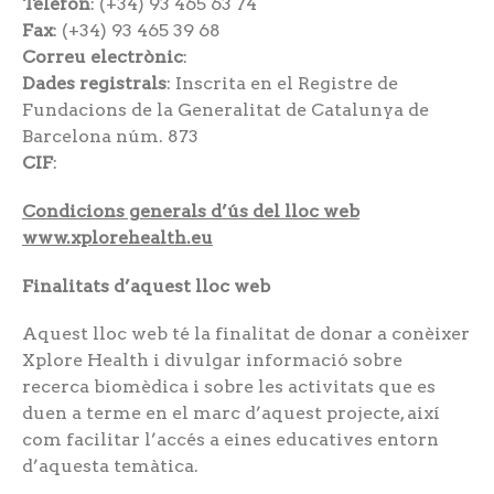
Telèfon
: (+34) 93 465 63 74
Fax
: (+34) 93 465 39 68
Correu electrònic
:
Dades registrals
: Inscrita en el Registre de
Fundacions de la Generalitat de Catalunya de
Barcelona núm. 873
CIF
:
Condicions generals d’ús del lloc web
www.xplorehealth.eu
Finalitats d’aquest lloc web
Aquest lloc web té la finalitat de donar a conèixer
Xplore Health i divulgar informació sobre
recerca biomèdica i sobre les activitats que es
duen a terme en el marc d’aquest projecte, així
com facilitar l’accés a eines educatives entorn
d’aquesta temàtica.