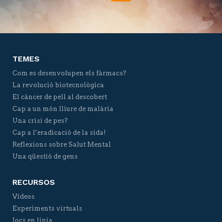
Twitter
Facebook
YouTube
Vimeo
TEMES
Com es desenvolupen els fàrmacs?
La revolució biotecnològica
El càncer de pell al descobert
Cap a un món lliure de malària
Una crisi de pes?
Cap a l’eradicació de la sida!
Reflexions sobre Salut Mental
Una qüestió de gens
RECURSOS
Vídeos
Experiments virtuals
Jocs en línia