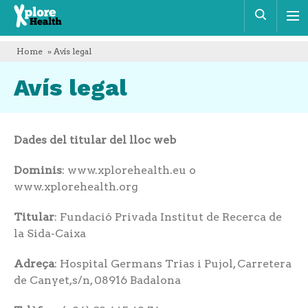
Xplore
Cerca
Health
Home
» Avís legal
Avís legal
Dades del titular del lloc web
Dominis
: www.xplorehealth.eu o
www.xplorehealth.org
Titular
: Fundació Privada Institut de Recerca de
la Sida-Caixa
Adreça
: Hospital Germans Trias i Pujol, Carretera
de Canyet,s/n, 08916 Badalona