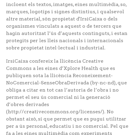
incloent els textos, imatges, eines multimèdia, so,
marques, logotips i signes distintius, i qualsevol
altre material, són propietat d'IrsiCaixa o dels
organismes vinculats a aquest o de tercers que
hagin autoritzat l’ús d’aquests continguts, i estan
protegits per les lleis nacionals i internacionals
sobre propietat intel·lectual i industrial.
IrsiCaixa confereix la llicència Creative
Commons a les eines d’Xplore Health que es
publiquen sota la llicència Reconeixement-
NoComercial-SenseObraDerivada (by-nc-nd), que
obliga a citar en tot cas l’autoria de l’obra i no
permet el seu ús comercial ni la generació
d’obres derivades
(http://creativecommons.org/licenses/). No
obstant això, sí que permet que es pugui utilitzar
per a ús personal, educatiu i no comercial. Pel que
fa a les eines multimèdia com experiments