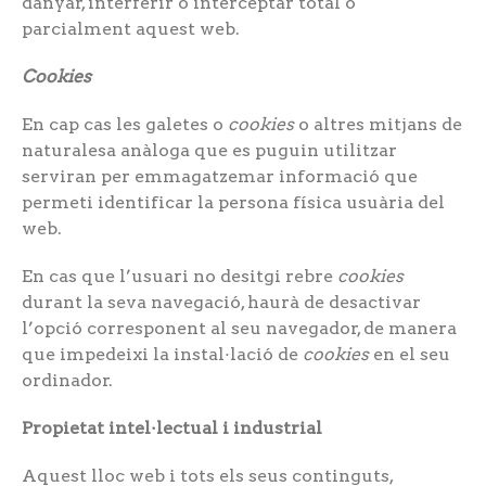
danyar, interferir o interceptar total o
parcialment aquest web.
Cookies
En cap cas les galetes o
cookies
o altres mitjans de
naturalesa anàloga que es puguin utilitzar
serviran per emmagatzemar informació que
permeti identificar la persona física usuària del
web.
En cas que l’usuari no desitgi rebre
cookies
durant la seva navegació, haurà de desactivar
l’opció corresponent al seu navegador, de manera
que impedeixi la instal·lació de
cookies
en el seu
ordinador.
Propietat intel·lectual i industrial
Aquest lloc web i tots els seus continguts,