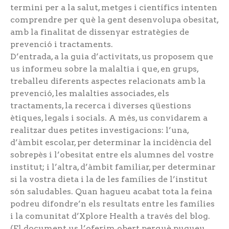
termini per a la salut, metges i científics intenten
comprendre per què la gent desenvolupa obesitat,
amb la finalitat de dissenyar estratègies de
prevenció i tractaments.
D’entrada, a la guia d’activitats, us proposem que
us informeu sobre la malaltia i que, en grups,
treballeu diferents aspectes relacionats amb la
prevenció, les malalties associades, els
tractaments, la recerca i diverses qüestions
ètiques, legals i socials. A més, us convidarem a
realitzar dues petites investigacions: l’una,
d’àmbit escolar, per determinar la incidència del
sobrepès i l’obesitat entre els alumnes del vostre
institut; i l’altra, d’àmbit familiar, per determinar
si la vostra dieta i la de les famílies de l’institut
són saludables. Quan hagueu acabat tota la feina
podreu difondre’n els resultats entre les famílies
i la comunitat d’Xplore Health a través del blog.
(El document us l’oferim obert perquè pugueu