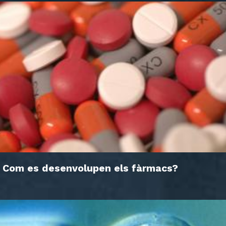
Com es desenvolupen els fàrmacs?