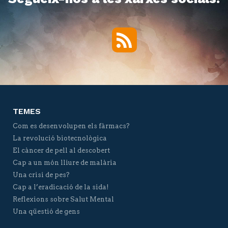
RSS
Twitter
Facebook
YouTube
Vimeo
TEMES
Com es desenvolupen els fàrmacs?
La revolució biotecnològica
El càncer de pell al descobert
Cap a un món lliure de malària
Una crisi de pes?
Cap a l’eradicació de la sida!
Reflexions sobre Salut Mental
Una qüestió de gens