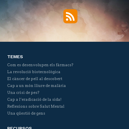
RSS
Twitter
Facebook
YouTube
Vimeo
TEMES
Com es desenvolupen els fàrmacs?
La revolució biotecnològica
El càncer de pell al descobert
Cap a un món lliure de malària
Una crisi de pes?
Cap a l’eradicació de la sida!
Reflexions sobre Salut Mental
Una qüestió de gens
RECURSOS