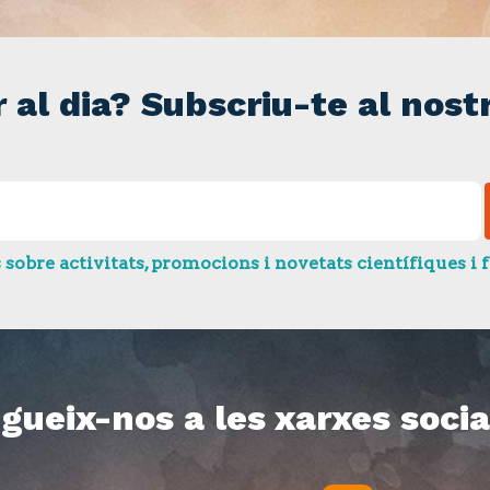
r al dia? Subscriu-te al nostr
bre activitats, promocions i novetats científiques i f
gueix-nos a les xarxes socia