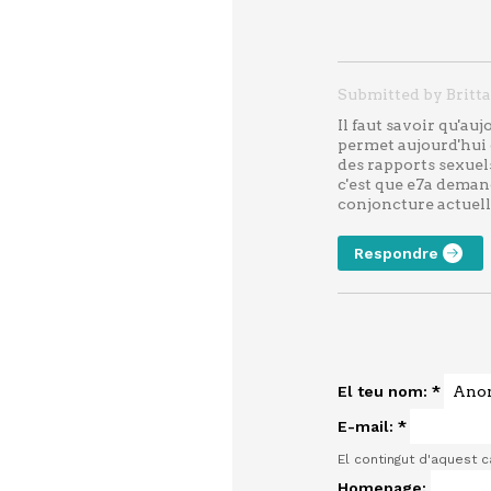
Submitted by Brittan
Il faut savoir qu'a
permet aujourd'hui 
des rapports sexuel
c'est que e7a deman
conjoncture actuelle
Respondre
El teu nom:
*
E-mail:
*
El contingut d'aquest 
Homepage: