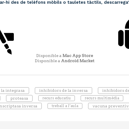
ar-hi des de telèfons mòbils o tauletes tàctils, descarrega'
Disponible a
Mac App Store
Disponible a
Android Market
 la integrasa
inhibidors de la inversa
inhibidors de
proteasa
recurs educatiu
recurs multimèdia
nscriptasa inversa
treball a l’aula
vacuna preventiv