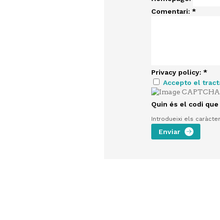
Comentari:
*
Privacy policy:
*
Accepto el trac
Quin és el codi que
Introdueixi els caràcte