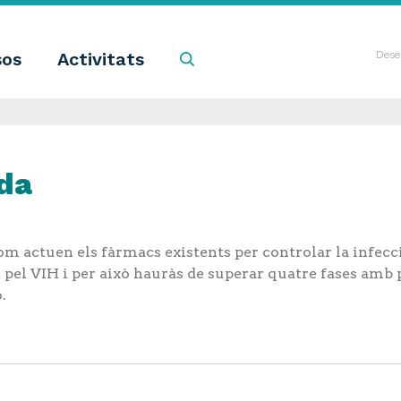
sos
Activitats
Cercar
Dese
da
om actuen els fàrmacs existents per controlar la infecc
t pel VIH i per això hauràs de superar quatre fases amb
.