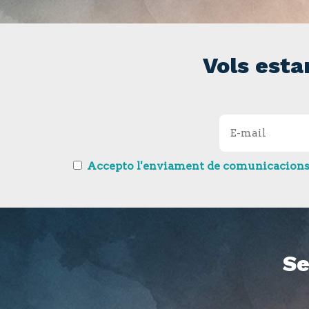
Vols esta
Accepto l'enviament de comunicacions so
Se