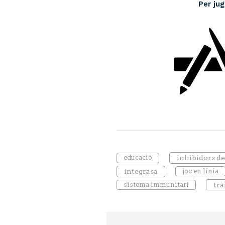
Per jug
educació
inhibidors de
integrasa
joc en línia
sistema immunitari
tra