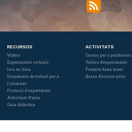
RSS
Twitter
Facebook
YouTube
Vimeo
RECURSOS
ACTIVITATS
Vídeos
Cursos per a professors
Experiments virtuals
Tallers d'experiments
Jocs en línia
Projecte Sana ment
Documents de treball per a
Xarxa d'escoles pilot
l’alumnat
Protocol d’experiment
Activitats d’aula
Guia didàctica