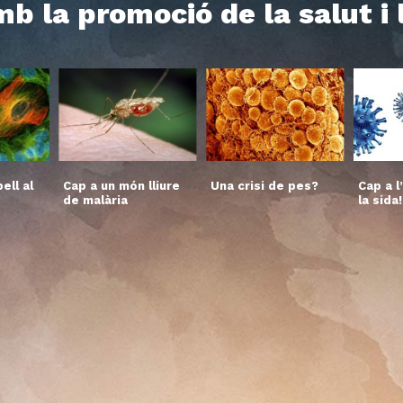
b la promoció de la salut i
ell al
Cap a un món lliure
Una crisi de pes?
Cap a l
de malària
la sida!