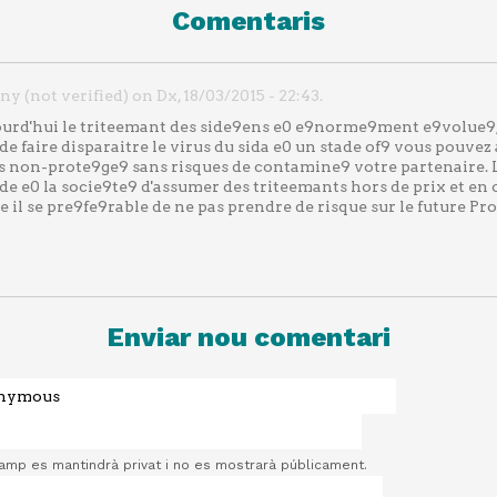
Comentaris
y (not verified) on Dx, 18/03/2015 - 22:43.
ujourd'hui le triteemant des side9ens e0 e9norme9ment e9volue9,
de faire disparaitre le virus du sida e0 un stade of9 vous pouve
s non-prote9ge9 sans risques de contamine9 votre partenaire.
de e0 la socie9te9 d'assumer des triteemants hors de prix et en 
 il se pre9fe9rable de ne pas prendre de risque sur le future Pro
Enviar nou comentari
camp es mantindrà privat i no es mostrarà públicament.