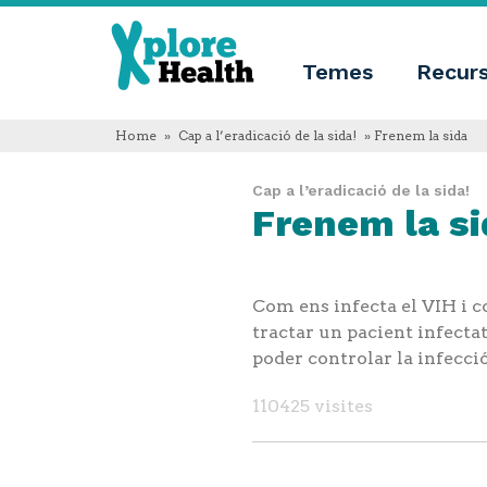
Sobre
Xplore
Xplore
Health
Temes
Recur
Health
Què
és
Xplore
Home
»
Cap a l’eradicació de la sida!
» Frenem la sida
Health?
Qui
Cap a l’eradicació de la sida!
som
Frenem la si
Innovació
educativa
Blog
Idioma
Com ens infecta el VIH i c
English
Español
tractar un pacient infecta
Français
poder controlar la infecció
Polski
Català
110425 visites