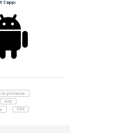
t l'app:
 la proteasa
sida
a
VIH