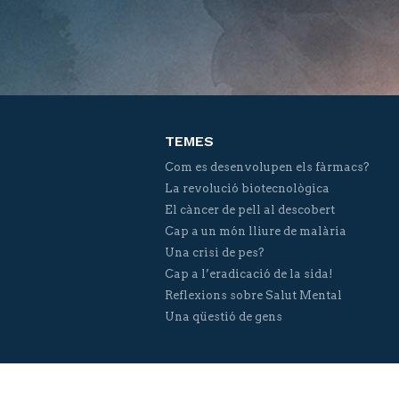
TEMES
Com es desenvolupen els fàrmacs?
La revolució biotecnològica
El càncer de pell al descobert
Cap a un món lliure de malària
Una crisi de pes?
Cap a l’eradicació de la sida!
Reflexions sobre Salut Mental
Una qüestió de gens