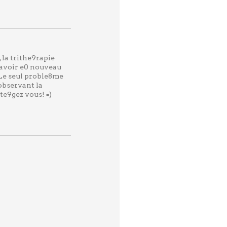
 la trithe9rapie
z avoir e0 nouveau
 Le seul proble8me
observant la
te9gez vous! =)