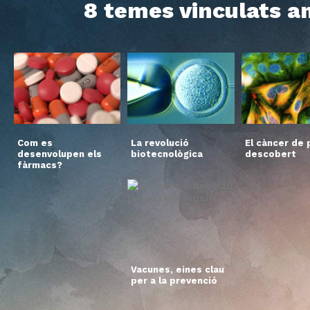
8 temes vinculats am
Com es
La revolució
El càncer de p
desenvolupen els
biotecnològica
descobert
fàrmacs?
Vacunes, eines clau
per a la prevenció