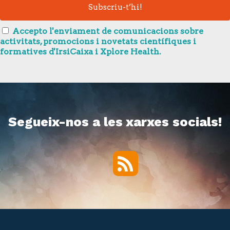
Accepto l'enviament de comunicacions sobre
activitats, promocions i novetats científiques i
formatives d'IrsiCaixa i Xplore Health.
Segueix-nos a les xarxes socials!
RSS
Twitter
Facebook
YouTube
Vimeo