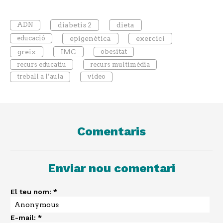
ADN
diabetis 2
dieta
educació
epigenètica
exercici
greix
IMC
obesitat
recurs educatiu
recurs multimèdia
treball a l’aula
vídeo
Comentaris
Enviar nou comentari
El teu nom:
*
E-mail:
*