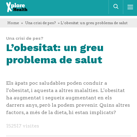
Xplore
Cerca
Health
Home
»
Una crisi de pes?
» L’obesitat: un greu problema de salut
Una crisi de pes?
L’obesitat: un greu
problema de salut
Els àpats poc saludables poden conduir a
l'obesitat, i aquesta a altres malalties. L'obesitat
ha augmentat i segueix augmentant en els
darrers anys, però la podem prevenir. Quins altres
factors, a més de la dieta, hi estan implicats?
152517 visites