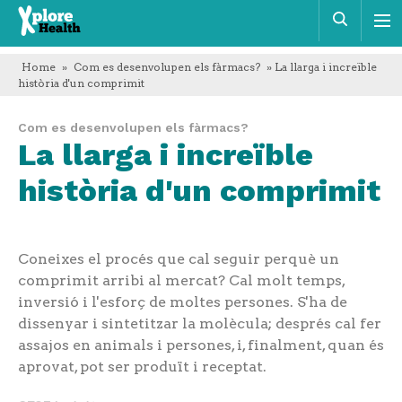
Xplore
Cerca
Health
Home
»
Com es desenvolupen els fàrmacs?
» La llarga i increïble
història d'un comprimit
Com es desenvolupen els fàrmacs?
La llarga i increïble
història d'un comprimit
Coneixes el procés que cal seguir perquè un
comprimit arribi al mercat? Cal molt temps,
inversió i l'esforç de moltes persones. S'ha de
dissenyar i sintetitzar la molècula; després cal fer
assajos en animals i persones, i, finalment, quan és
aprovat, pot ser produït i receptat.