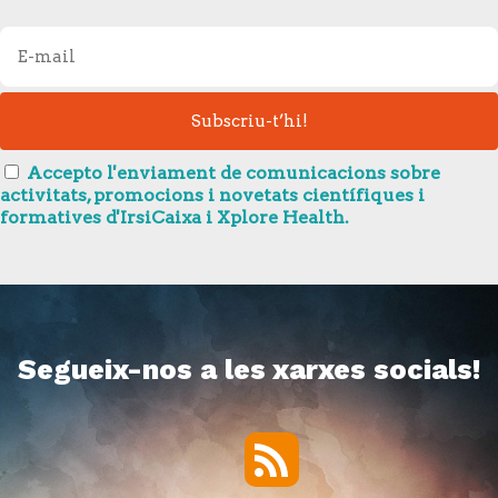
Accepto l'enviament de comunicacions sobre
activitats, promocions i novetats científiques i
formatives d'IrsiCaixa i Xplore Health.
Segueix-nos a les xarxes socials!
RSS
Twitter
Facebook
YouTube
Vimeo