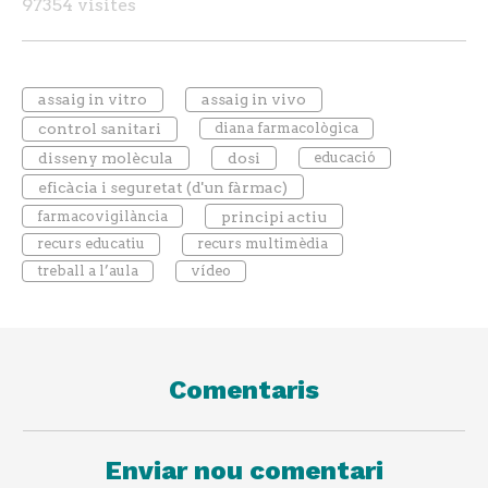
97354 visites
assaig in vitro
assaig in vivo
control sanitari
diana farmacològica
disseny molècula
dosi
educació
eficàcia i seguretat (d'un fàrmac)
farmacovigilància
principi actiu
recurs educatiu
recurs multimèdia
treball a l’aula
vídeo
Comentaris
Enviar nou comentari