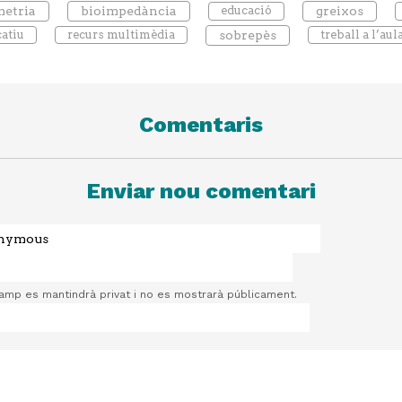
etria
bioimpedància
educació
greixos
catiu
recurs multimèdia
sobrepès
treball a l’aul
Comentaris
Enviar nou comentari
camp es mantindrà privat i no es mostrarà públicament.