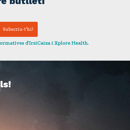
e butlletí
ormatives d'IrsiCaixa i Xplore Health.
ls!