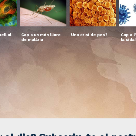
ell al
Cap a un món lliure
Una crisi de pes?
Cap a l
de malària
la sida!