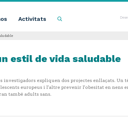
sos
Activitats
Cercar
Dese
aludable
 estil de vida saludable
 investigadors expliquen dos projectes enllaçats. Un té
olescents europeus i l'altre prevenir l'obesitat en nens e
ran també adults sans.