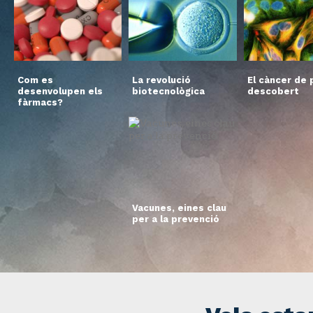
Com es
La revolució
El càncer de p
desenvolupen els
biotecnològica
descobert
fàrmacs?
Vacunes, eines clau
per a la prevenció