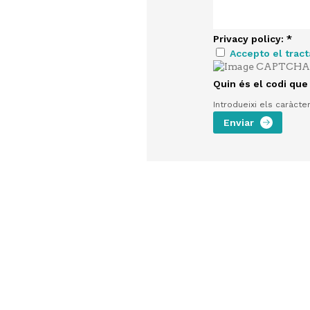
Privacy policy:
*
Accepto el trac
Quin és el codi que
Introdueixi els caràcte