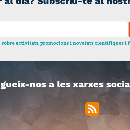
r al dia? Subscriu-te al nostr
bre activitats, promocions i novetats científiques i f
gueix-nos a les xarxes socia
RSS
Twitter
Facebook
YouTube
Vimeo