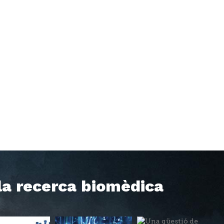
 la recerca biomèdica