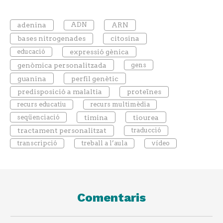
adenina
ADN
ARN
bases nitrogenades
citosina
educació
expressió gènica
genòmica personalitzada
gens
guanina
perfil genètic
predisposició a malaltia
proteïnes
recurs educatiu
recurs multimèdia
seqüenciació
timina
tiourea
tractament personalitzat
traducció
transcripció
treball a l’aula
vídeo
Comentaris