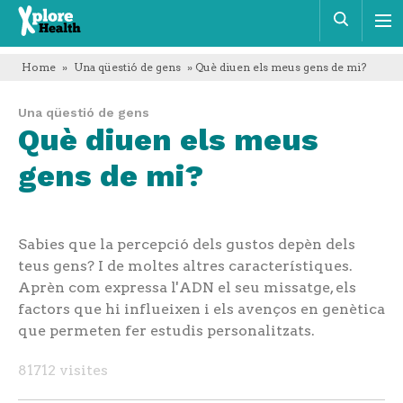
Xplore
Cerca
Health
Home
»
Una qüestió de gens
» Què diuen els meus gens de mi?
Una qüestió de gens
Què diuen els meus
gens de mi?
Sabies que la percepció dels gustos depèn dels
teus gens? I de moltes altres característiques.
Aprèn com expressa l'ADN el seu missatge, els
factors que hi influeixen i els avenços en genètica
que permeten fer estudis personalitzats.
81712 visites