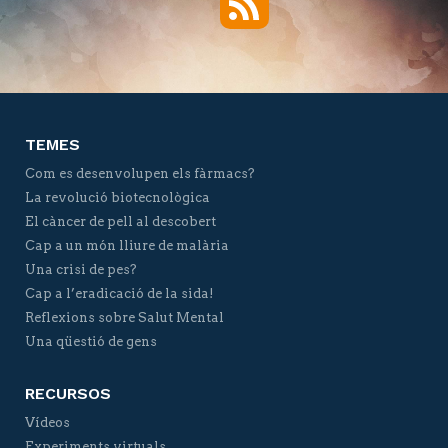
Twitter
Facebook
YouTube
Vimeo
TEMES
Com es desenvolupen els fàrmacs?
La revolució biotecnològica
El càncer de pell al descobert
Cap a un món lliure de malària
Una crisi de pes?
Cap a l’eradicació de la sida!
Reflexions sobre Salut Mental
Una qüestió de gens
RECURSOS
Vídeos
Experiments virtuals