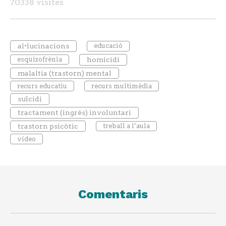
70338 visites
al•lucinacions
educació
esquizofrènia
homicidi
malaltia (trastorn) mental
recurs educatiu
recurs multimèdia
suïcidi
tractament (ingrés) involuntari
trastorn psicòtic
treball a l’aula
vídeo
Comentaris