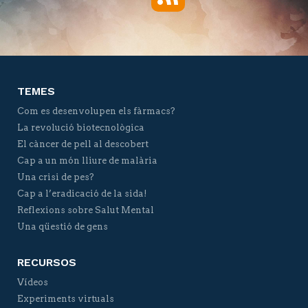
Twitter
Facebook
YouTube
Vimeo
TEMES
Com es desenvolupen els fàrmacs?
La revolució biotecnològica
El càncer de pell al descobert
Cap a un món lliure de malària
Una crisi de pes?
Cap a l’eradicació de la sida!
Reflexions sobre Salut Mental
Una qüestió de gens
RECURSOS
Vídeos
Experiments virtuals