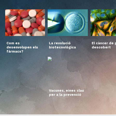
Com es
La revolució
El càncer de p
desenvolupen els
biotecnològica
descobert
fàrmacs?
Vacunes, eines clau
per a la prevenció