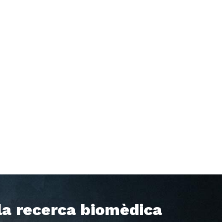
 la recerca biomèdica