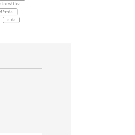
mptomàtica
dèmia
sida