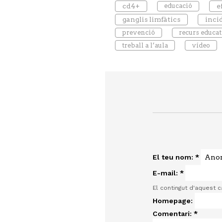
cd4+
educació
e
ganglis limfàtics
inci
prevenció
recurs educat
treball a l’aula
vídeo
El teu nom:
*
E-mail:
*
El contingut d'aquest 
Homepage:
Comentari:
*