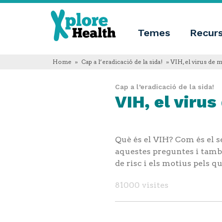
Sobre
Xplore
Xplore
Health
Temes
Recur
Health
Què
és
Xplore
Home
»
Cap a l’eradicació de la sida!
» VIH, el virus de m
Health?
Qui
Cap a l’eradicació de la sida!
som
VIH, el viru
Innovació
educativa
Blog
Idioma
Què és el VIH? Com és el s
English
Español
aquestes preguntes i també 
Français
de risc i els motius pels 
Polski
Català
81000 visites