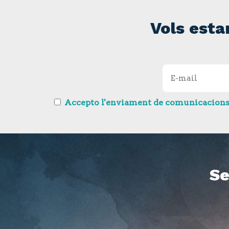
Vols esta
Accepto l'enviament de comunicacions so
Se