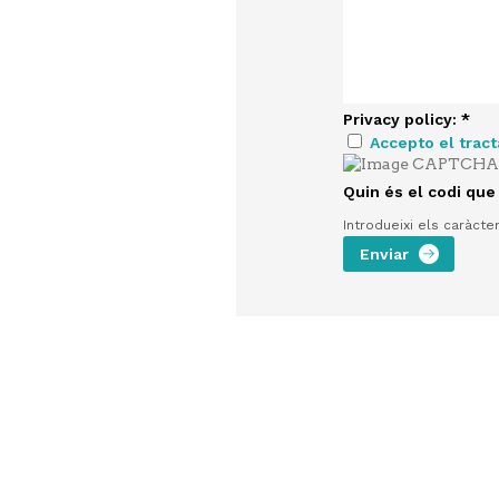
Privacy policy:
*
Accepto el trac
Quin és el codi que
Introdueixi els caràcte