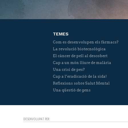
TEMES
Com es desenvolupen els fàrmacs?
La revolució biotecnològica
El càncer de pell al descobert
Cap a un món lliure de malària
Una crisi de pes?
Cap a l’eradicació de la sida!
Reflexions sobre Salut Mental
Una qüestió de gens
DESENVOLUPAT PER: