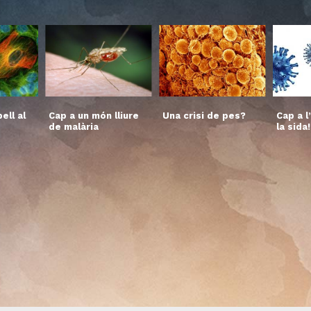
ell al
Cap a un món lliure
Una crisi de pes?
Cap a l
de malària
la sida!