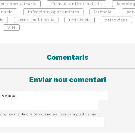
fectes secundaris
fàrmacs antiretrovirals
fase si
dència
infeccions oportunistes
latència
pan
iu
recurs multimèdia
resistència
retrovirus
VIH
Comentaris
Enviar nou comentari
camp es mantindrà privat i no es mostrarà públicament.