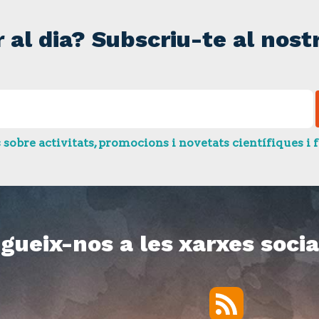
r al dia? Subscriu-te al nostr
bre activitats, promocions i novetats científiques i f
gueix-nos a les xarxes socia
RSS