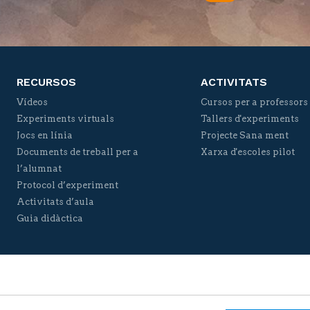
Twitter
Facebook
YouTube
Vimeo
RECURSOS
ACTIVITATS
Vídeos
Cursos per a professors
Experiments virtuals
Tallers d'experiments
Jocs en línia
Projecte Sana ment
Documents de treball per a
Xarxa d'escoles pilot
l’alumnat
Protocol d’experiment
Activitats d’aula
Guia didàctica