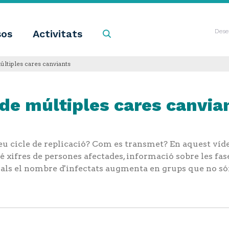
sos
Activitats
Cercar
Dese
últiples cares canviants
s de múltiples cares canvia
eu cicle de replicació? Com es transmet? En aquest víde
xifres de persones afectades, informació sobre les fases
quals el nombre d'infectats augmenta en grups que no són