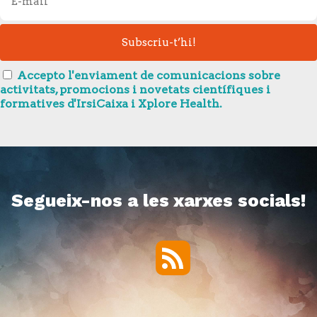
Accepto l'enviament de comunicacions sobre
activitats, promocions i novetats científiques i
formatives d'IrsiCaixa i Xplore Health.
Segueix-nos a les xarxes socials!
RSS
Twitter
Facebook
YouTube
Vimeo