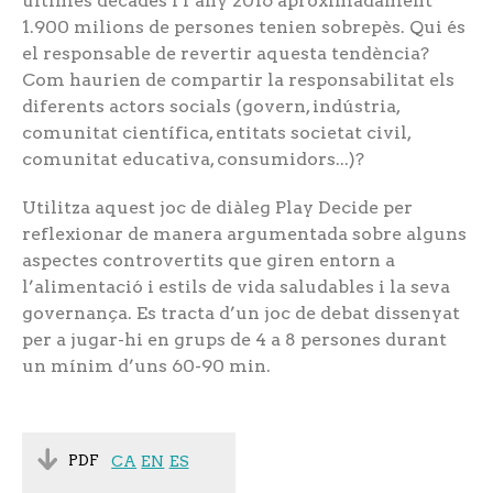
últimes dècades i l’any 2016 aproximadament
1.900 milions de persones tenien sobrepès. Qui és
el responsable de revertir aquesta tendència?
Com haurien de compartir la responsabilitat els
diferents actors socials (govern, indústria,
comunitat científica, entitats societat civil,
comunitat educativa, consumidors...)?
Utilitza aquest joc de diàleg Play Decide per
reflexionar de manera argumentada sobre alguns
aspectes controvertits que giren entorn a
l’alimentació i estils de vida saludables i la seva
governança. Es tracta d’un joc de debat dissenyat
per a jugar-hi en grups de 4 a 8 persones durant
un mínim d’uns 60-90 min.
PDF
CA
EN
ES