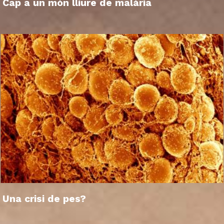
Cap a un món lliure de malària
Una crisi de pes?