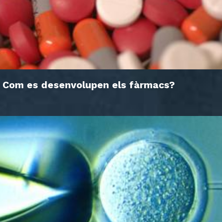
Com es desenvolupen els fàrmacs?