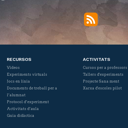
RSS
Twitter
Facebook
YouTube
Vimeo
RECURSOS
ACTIVITATS
Vídeos
Cursos per a professors
Experiments virtuals
Tallers d'experiments
Jocs en línia
Projecte Sana ment
Documents de treball per a
Xarxa d'escoles pilot
l’alumnat
Protocol d’experiment
Activitats d’aula
Guia didàctica