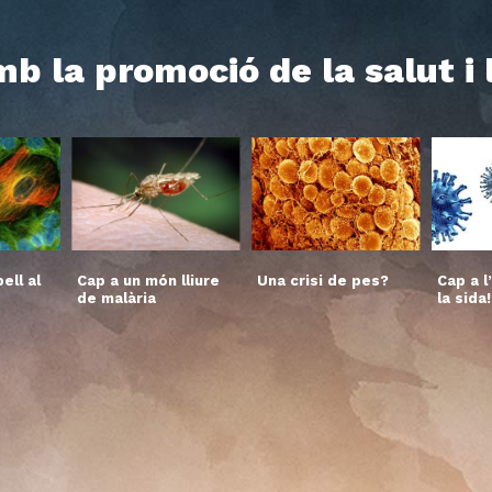
b la promoció de la salut i
ell al
Cap a un món lliure
Una crisi de pes?
Cap a l
de malària
la sida!