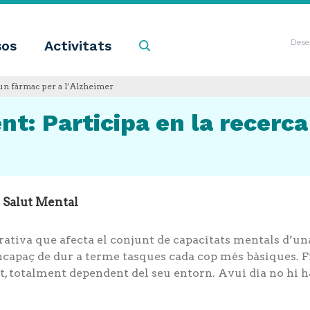
sos
Activitats
Cercar
Dese
’un fàrmac per a l’Alzheimer
t: Participa en la recerca
e Salut Mental
tiva que afecta el conjunt de capacitats mentals d’un
apaç de dur a terme tasques cada cop més bàsiques. Fina
t, totalment dependent del seu entorn. Avui dia no hi 