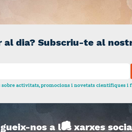
r al dia? Subscriu-te al nostr
bre activitats, promocions i novetats científiques i f
gueix-nos a les xarxes socia