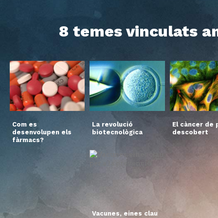
8 temes vinculats am
Com es
La revolució
El càncer de p
desenvolupen els
biotecnològica
descobert
fàrmacs?
Vacunes, eines clau