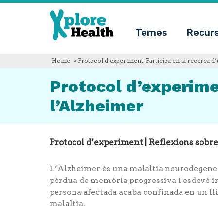
Sobre
Xplore
Xplore
Health
Temes
Recur
Health
Què
és
Xplore
Home
» Protocol d’experiment: Participa en la recerca d
Health?
Qui
Protocol d’experimen
som
Innovació
l’Alzheimer
educativa
Blog
Idioma
English
Protocol d’experiment | Reflexions sobr
Español
Français
Polski
L’Alzheimer és una malaltia neurodegenera
Català
pèrdua de memòria progressiva i esdevé inc
persona afectada acaba confinada en un lli
malaltia.