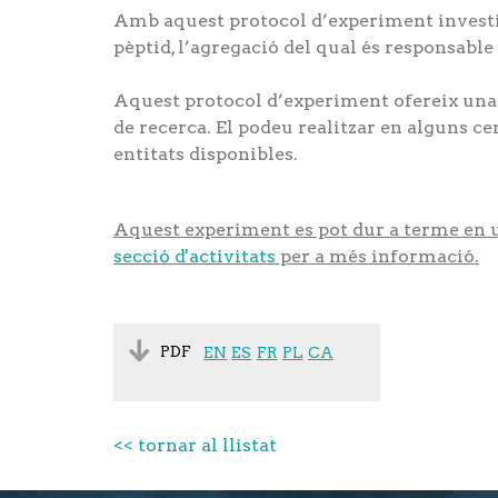
Amb aquest protocol d’experiment investig
pèptid, l’agregació del qual és responsable
Aquest protocol d’experiment ofereix una 
de recerca. El podeu realitzar en alguns ce
entitats disponibles.
Aquest experiment es pot dur a terme en un
secció d'activitats
per a més informació.
PDF
EN
ES
FR
PL
CA
<< tornar al llistat