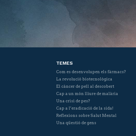
TEMES
Com es desenvolupen els fàrmacs?
La revolució biotecnològica
El càncer de pell al descobert
Cap a un món lliure de malària
Una crisi de pes?
Cap a l’eradicació de la sida!
Reflexions sobre Salut Mental
Una qüestió de gens