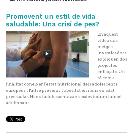
Promovent un estil de vida
saludable: Una crisi de pes?
En aquest
vídeo dos
metges
investigadors
expliquen dos
projectes
enllaçats. Un
té com a
finalitat conèixer l'estat nutricional dels adolescents
europeus i l'altre prevenir l'obesitat en nens en edat
preescolar. Nens i adolescents sans esdevindran també
adults sans.