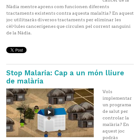
càncer de la
Nàdia mentre aprens com funcionen diferents
tractaments existents contra aquesta malaltia? En aquest
joc utilitzaràs diversos tractaments per eliminar les
cèl•lules cancerígenes que circulen pel corrent sanguini
de la Nàdia.
Stop Malaria: Cap a un món lliure
de malària
Vols
implementar
un programa
de salut per
controlar la
malària? En
aquest joc
podràs