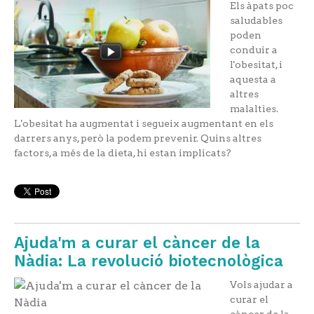
Els àpats poc
saludables
poden
conduir a
l'obesitat, i
aquesta a
altres
malalties.
L'obesitat ha augmentat i segueix augmentant en els
darrers anys, però la podem prevenir. Quins altres
factors, a més de la dieta, hi estan implicats?
Ajuda'm a curar el càncer de la
Nàdia: La revolució biotecnològica
Vols ajudar a
curar el