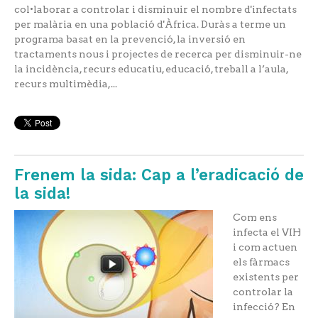
col•laborar a controlar i disminuir el nombre d'infectats
per malària en una població d'Àfrica. Duràs a terme un
programa basat en la prevenció, la inversió en
tractaments nous i projectes de recerca per disminuir-ne
la incidència, recurs educatiu, educació, treball a l’aula,
recurs multimèdia,...
Frenem la sida: Cap a l’eradicació de
la sida!
Com ens
infecta el VIH
i com actuen
els fàrmacs
existents per
controlar la
infecció? En