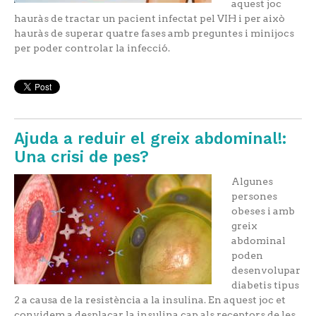
aquest joc
hauràs de tractar un pacient infectat pel VIH i per això
hauràs de superar quatre fases amb preguntes i minijocs
per poder controlar la infecció.
Ajuda a reduir el greix abdominal!:
Una crisi de pes?
Algunes
persones
obeses i amb
greix
abdominal
poden
desenvolupar
diabetis tipus
2 a causa de la resistència a la insulina. En aquest joc et
convidem a desplaçar la insulina cap als receptors de les