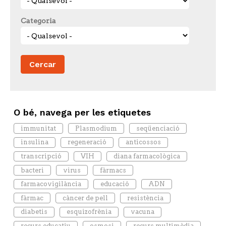
Categoria
O bé, navega per les etiquetes
immunitat
Plasmodium
seqüenciació
insulina
regeneració
anticossos
transcripció
VIH
diana farmacològica
bacteri
virus
fàrmacs
farmacovigilància
educació
ADN
fàrmac
càncer de pell
resistència
diabetis
esquizofrènia
vacuna
recurs educatiu
osmosi
recurs multimèdia