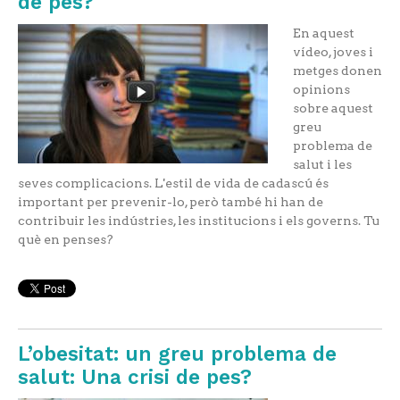
de pes?
En aquest
vídeo, joves i
metges donen
opinions
sobre aquest
greu
problema de
salut i les
seves complicacions. L'estil de vida de cadascú és
important per prevenir-lo, però també hi han de
contribuir les indústries, les institucions i els governs. Tu
què en penses?
L’obesitat: un greu problema de
salut: Una crisi de pes?