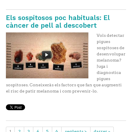
Els sospitosos poc habituals: El
càncer de pell al descobert
Vols detectar
pigues
sospitoses de
desenvolupar
melanoma?
Juga i
diagnostica
pigues
sospitoses. Coneixeràs els factors que fan que augmenti
el risc de patir melanoma i com prevenir-lo.
1
2
3
4
5
6
següents >
darrer »