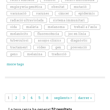
enginyeria genètica
obesitat
mutació
vacunació
vacunes
càncer
epidermis
radiació ultraviolada
sistema immunitari
sida
malària
melanoma
treball a l’aula
melanòcits
fluorescència
joc en línia
tuberculosi
assajos clínics
diagnòstic
tractament
vídeo
gen
prevenció
gens
melanina
traducció
more tags
1
2
3
4
5
6
següents >
darrer »
La teva cerca ha generat
52 resultats