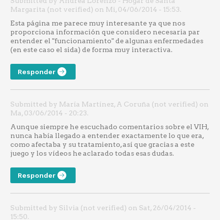
Submitted by Andrea Lorenzo - Hogar de Santa
Margarita (not verified) on Mi, 04/06/2014 - 15:53.
Esta página me parece muy interesante ya que nos
proporciona información que considero necesaria par
entender el "funcionamiento" de algunas enfermedades
(en este caso el sida) de forma muy interactiva.
Responder
Submitted by María Martínez, A Coruña (not verified) on
Ma, 03/06/2014 - 20:23.
Aunque siempre he escuchado comentarios sobre el VIH,
nunca había llegado a entender exactamente lo que era,
como afectaba y su tratamiento, así que gracias a este
juego y los vídeos he aclarado todas esas dudas.
Responder
Submitted by Silvia (not verified) on Sat, 26/04/2014 -
15:50.