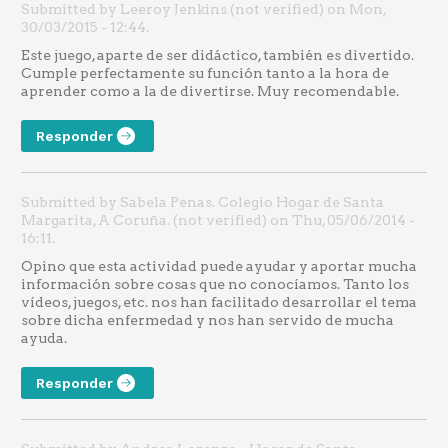
Submitted by Leeroy Jenkins (not verified) on Mon,
30/03/2015 - 12:44.
Este juego, aparte de ser didáctico, también es divertido.
Cumple perfectamente su función tanto a la hora de
aprender como a la de divertirse. Muy recomendable.
Responder
Submitted by Sabela Penas. Colegio Hogar de Santa
Margarita, A Coruña. (not verified) on Thu, 05/06/2014 -
16:11.
Opino que esta actividad puede ayudar y aportar mucha
información sobre cosas que no conocíamos. Tanto los
vídeos, juegos, etc. nos han facilitado desarrollar el tema
sobre dicha enfermedad y nos han servido de mucha
ayuda.
Responder