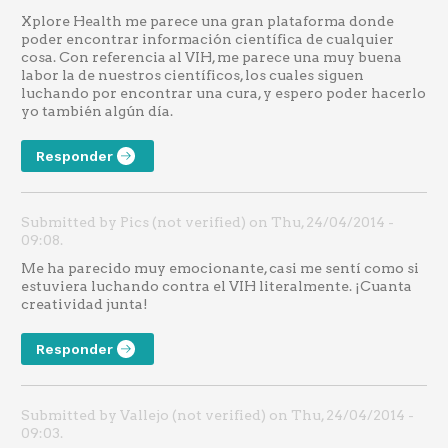
Xplore Health me parece una gran plataforma donde
poder encontrar información científica de cualquier
cosa. Con referencia al VIH, me parece una muy buena
labor la de nuestros científicos, los cuales siguen
luchando por encontrar una cura, y espero poder hacerlo
yo también algún día.
Responder
Submitted by Pics (not verified) on Thu, 24/04/2014 -
09:08.
Me ha parecido muy emocionante, casi me sentí como si
estuviera luchando contra el VIH literalmente. ¡Cuanta
creatividad junta!
Responder
Submitted by Vallejo (not verified) on Thu, 24/04/2014 -
09:03.