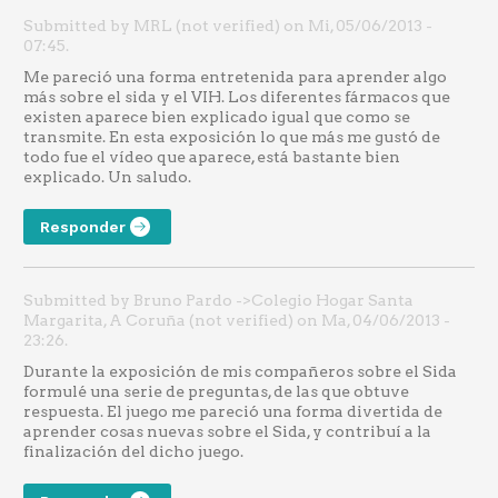
Submitted by MRL (not verified) on Mi, 05/06/2013 -
07:45.
Me pareció una forma entretenida para aprender algo
más sobre el sida y el VIH. Los diferentes fármacos que
existen aparece bien explicado igual que como se
transmite. En esta exposición lo que más me gustó de
todo fue el vídeo que aparece, está bastante bien
explicado. Un saludo.
Responder
Submitted by Bruno Pardo ->Colegio Hogar Santa
Margarita, A Coruña (not verified) on Ma, 04/06/2013 -
23:26.
Durante la exposición de mis compañeros sobre el Sida
formulé una serie de preguntas, de las que obtuve
respuesta. El juego me pareció una forma divertida de
aprender cosas nuevas sobre el Sida, y contribuí a la
finalización del dicho juego.