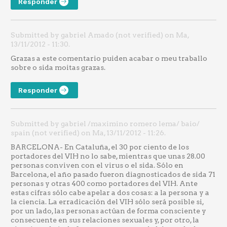
Responder
Submitted by gabriel Amado (not verified) on Ma,
13/11/2012 - 11:30.
Grazas a este comentario puiden acabar o meu traballo
sobre o sida moitas grazas.
Responder
Submitted by gabriel /maximino romero lema/ baio/
spain (not verified) on Ma, 13/11/2012 - 11:26.
BARCELONA- En Cataluña, el 30 por ciento de los
portadores del VIH no lo sabe, mientras que unas 28.00
personas conviven con el virus o el sida. Sólo en
Barcelona, el año pasado fueron diagnosticados de sida 71
personas y otras 400 como portadores del VIH. Ante
estas cifras sólo cabe apelar a dos cosas: a la persona y a
la ciencia. La erradicación del VIH sólo será posible si,
por un lado, las personas actúan de forma consciente y
consecuente en sus relaciones sexuales y, por otro, la