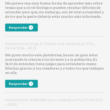
Me parece una muy buena forma de aprender más sobre
temas que a nivel biológico pueden resultar difíciles de
entender pero que, sin embargo, son de total actualidad y
de los que la gente debería estar mucho más informada.
Responder
Submitted by Jorge A Coruña (not verified) on Thu,
24/04/2014 - 08:31.
Me gusta mucho esta plataforma, hacen un gran labor
acercando la ciencia a los jóvenes y a la población, Es
fácil de entender, tiene juegos para entenderlo mejor.
Muchas gracias a los creadores y a todos los que trabajan
en ella.
Responder
Submitted by ADRIANA (not verified) on Fri, 07/06/2013
- 08:50.