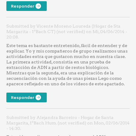
Responder
Submitted by Vicente Moreno Loureda (Hogar de Sta
Margarita - 1ºBach CT) (not verified) on Mi, 04/06/2014 -
20:08.
Este tema es bastante entretenido, fácil de entender y de
explicar. Yo y mis compañeros de grupo realizamos unas
actividades extra que gustaron mucho en nuestra clase.
La primera actividad, consistía en una prueba de
extracción de ADN a partir de restos biológicos.
Mientras que la segunda, era una explicación de la
secuenciación con la ayuda de unas piezas Lego como
aparece reflejado en uno de los videos de este apartado.
Responder
Submitted by Alejandra Barreiro - Hogar de Santa
Margarita, 1ºBach Hum. (not verified) on Mon, 02/06/2014
- 14:30.