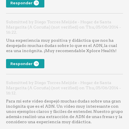
Responder
Submitted by Diego Torres Meijide - Hogar de Santa
Margarita (A Coruña) (not verified) on Thu, 05/06/2014 -
16:22.
Una experiencia muy positiva y didáctica que nos ha
despejado muchas dudas sobre lo que es el ADN, la cual
era una incógnita. ¡Muy recomendable Xplore Health!
Responder
Submitted by Diego Torres Meijide - Hogar de Santa
Margarita (A Coruña) (not verified) on Thu, 05/06/2014 -
16:12.
Para mi este video despejó muchas dudas sobre una gran
incógnita que es el ADN. Un vídeo muy interesante con
unos ejemplos claros y fáciles de entender. Nuestro grupo
además realizó una extracción de ADN de unas fresas y la
considero una experiencia muy didáctica.