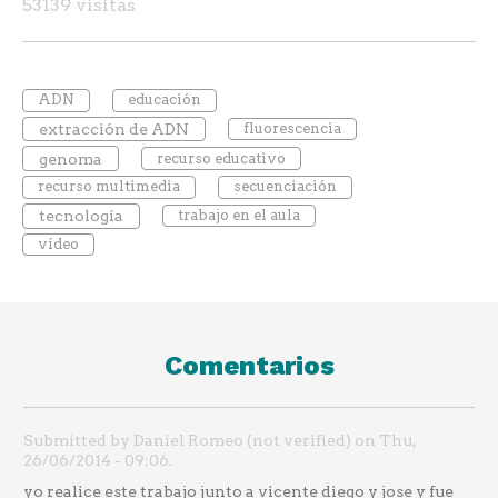
53139 visitas
ADN
educación
extracción de ADN
fluorescencia
genoma
recurso educativo
recurso multimedia
secuenciación
tecnología
trabajo en el aula
vídeo
Comentarios
Submitted by Daniel Romeo (not verified) on Thu,
26/06/2014 - 09:06.
yo realice este trabajo junto a vicente diego y jose y fue