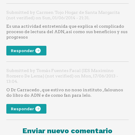
Submitted by Carmen Tojo Hogar de Santa Margarita
(not verified) on Sun, 01/06/2014 - 21:31.
Es una actividad entretenida que explica el complicado
proceso de lectura del ADN, así como sus beneficios y sus
progresos
Responder
Submitted by Tomás Fuentes Facal (IES Maximino
Romero De Lema) (not verified) on Mon, 17/06/2013 -
13:04.
O Dr Carracedo , que estivo no noso instituto , falounos
do libro do ADN e de como fan para lelo.
Responder
Enviar nuevo comentario