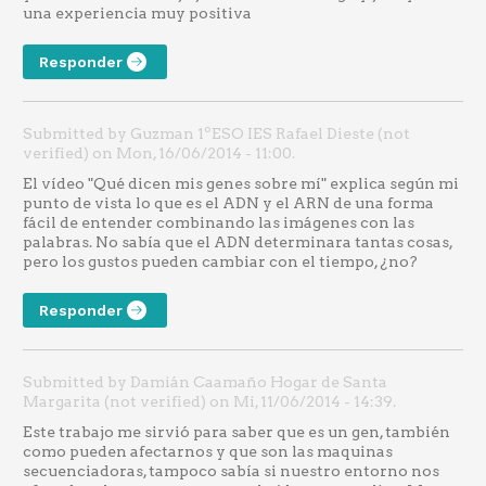
una experiencia muy positiva
Responder
Submitted by Guzman 1ºESO IES Rafael Dieste (not
verified) on Mon, 16/06/2014 - 11:00.
El vídeo "Qué dicen mis genes sobre mí" explica según mi
punto de vista lo que es el ADN y el ARN de una forma
fácil de entender combinando las imágenes con las
palabras. No sabía que el ADN determinara tantas cosas,
pero los gustos pueden cambiar con el tiempo, ¿no?
Responder
Submitted by Damián Caamaño Hogar de Santa
Margarita (not verified) on Mi, 11/06/2014 - 14:39.
Este trabajo me sirvió para saber que es un gen, también
como pueden afectarnos y que son las maquinas
secuenciadoras, tampoco sabía si nuestro entorno nos