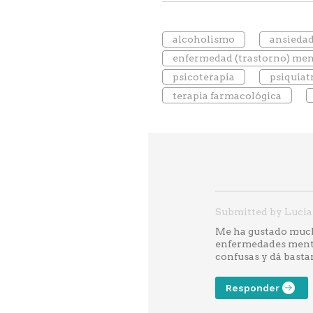
alcoholismo
ansieda
enfermedad (trastorno) men
psicoterapia
psiquiat
terapia farmacológica
Submitted by Lucia p
Me ha gustado mucho
enfermedades mental
confusas y dá basta
Responder