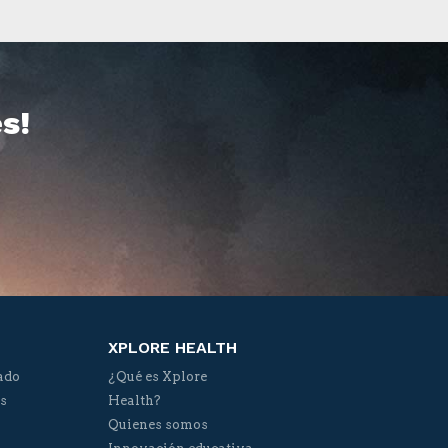
s!
XPLORE HEALTH
ado
¿Qué es Xplore
os
Health?
Quienes somos