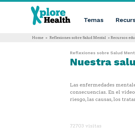
Acerca
Xplore
de
Xplore
Temas
Recur
Health
Health
¿Qué
es
Home
»
Reflexiones sobre Salud Mental
» Recursos educ
Xplore
Health?
Reflexiones sobre Salud Ment
Quienes
Nuestra salu
somos
Innovación
educativa
Blog
Idioma
Las enfermedades mentales
English
consecuencias. En el vídeo
Español
riesgo, las causas, los tra
Français
Polski
Català
72703 visitas