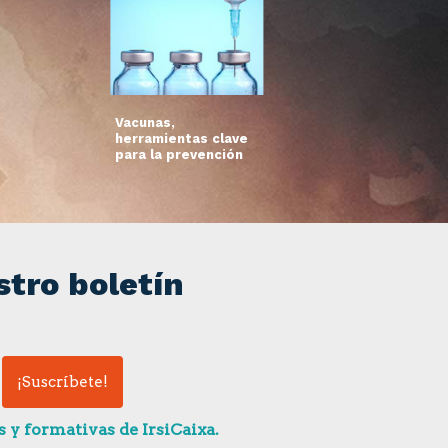
Vacunas,
herramientas clave
para la prevención
stro boletín
 y formativas de IrsiCaixa.