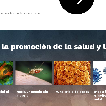
ede a todos los recursos
la promoción de la salud y 
iel al
Hacia un mundo sin
¿Una crisis de peso?
¡Hacia 
malaria
erradic
sida!