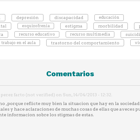
d
depresión
discapacidad
educación
tal
esquizofrenia
estigma
morbilidad
ra
recurso educativo
recurso multimedia
suicid
trabajo en el aula
trastorno del comportamiento
ví
Comentarios
erez farto (not verified) on Sun, 14/04/2013 - 12:32.
 ,porque reflicte muy bien la situacion que hay en la sociedad
es y hace aclaraciones de muchas cosas de ellas que aveces pu
nte informacion sobre los stigmas de estas.