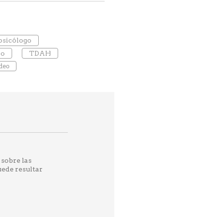
psicólogo
io
TDAH
deo
 sobre las
ede resultar