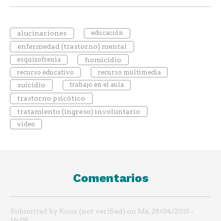
alucinaciones
educación
enfermedad (trastorno) mental
esquizofrenia
homicidio
recurso educativo
recurso multimedia
suicidio
trabajo en el aula
trastorno psicótico
tratamiento (ingreso) involuntario
vídeo
Comentarios
Submitted by Roux (not verified) on Ma, 28/04/2015 -
16:08.