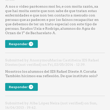
A nos o video parécenos moi bo, e con moita razón, xa
que hai moita xente que non sabe de que tratan estas
enfermidades e que non ten contacto a menudo con
persoas que as padecen e por iso fainos recapacitar en
que debemos de ter un trato especial con este tipo de
persoas. Saudos Uxia e Rodrigo, alumnos do Agra do
Orzan de 1º de Bacharelato A.
Responder
Submitted by AnonymouMarisa Castiñeira IES Rafael
Diestes (not verified) on Fri, 02/05/2014 - 12:39.
Nosotros los alumnos del IES Rafael Dieste A Coruña
También hicimos esa reflexión. De que instituto sois?
Responder
Submitted by Alba López Neira (not verified) on Sun,
14/04/2013 - 19:42.