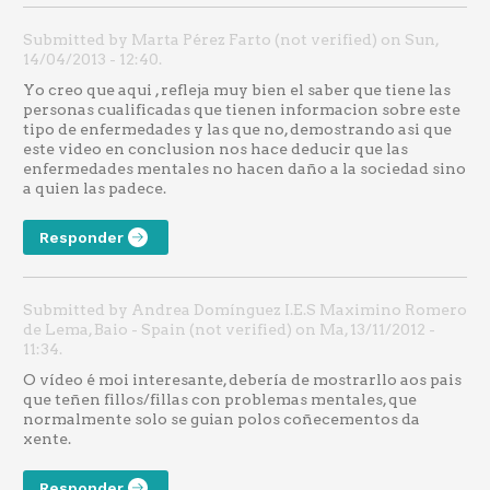
Submitted by Marta Pérez Farto (not verified) on Sun,
14/04/2013 - 12:40.
Yo creo que aqui , refleja muy bien el saber que tiene las
personas cualificadas que tienen informacion sobre este
tipo de enfermedades y las que no, demostrando asi que
este video en conclusion nos hace deducir que las
enfermedades mentales no hacen daño a la sociedad sino
a quien las padece.
Responder
Submitted by Andrea Domínguez I.E.S Maximino Romero
de Lema, Baio - Spain (not verified) on Ma, 13/11/2012 -
11:34.
O vídeo é moi interesante, debería de mostrarllo aos pais
que teñen fillos/fillas con problemas mentales, que
normalmente solo se guian polos coñecementos da
xente.
Responder