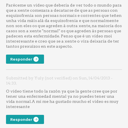
Paréceme un vídeo que debería de ver todo o mundo para
que a xente comezara a decatarse de que as persoas con
esquizofrenia son persoas normais e correntes que teñen
unha vida máis alá da esquizofrenia e que normalmente
non son eles os que agreden á outra xente, na maioría dos
casos son a xente "normal" os que agreden ás persoas que
padecen esta enfermidade. Penso que é un vídeo moi
intereresante e creo que se a xente o vira deixaría de ter
tantos prexuizos en este aspecto.
Responder
Submitted by Yuly (not verified) on Sun, 14/04/2013 -
14:33.
O vídeo tiene todo la razón ya que la gente cree que por
tener una enfermedad mental ya no puedes tener una
vida normal.A mi me ha gustado mucho el vídeo es muy
interesante
Responder