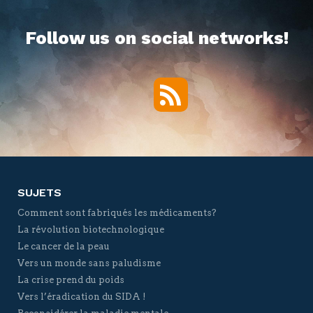
Follow us on social networks!
RSS
Twitter
Facebook
YouTube
Vimeo
SUJETS
Comment sont fabriqués les médicaments?
La révolution biotechnologique
Le cancer de la peau
Vers un monde sans paludisme
La crise prend du poids
Vers l’éradication du SIDA !