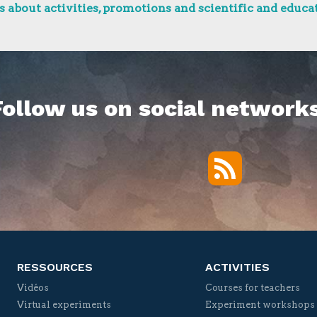
 about activities, promotions and scientific and educat
Follow us on social networks
RSS
Twitter
Facebook
YouTube
Vimeo
RESSOURCES
ACTIVITIES
Vidéos
Courses for teachers
Virtual experiments
Experiment workshops