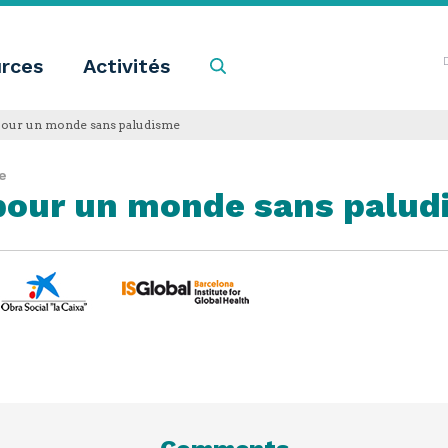
rces
Activités
Recherche
 pour un monde sans paludisme
e
 pour un monde sans palu