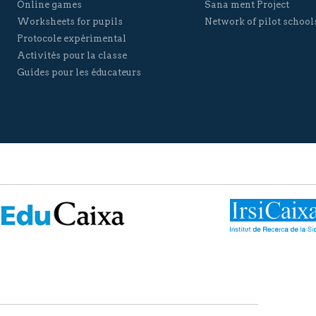
Online games
Sana ment Project
Worksheets for pupils
Network of pilot school
Protocole expérimental
Activités pour la classe
Guides pour les éducateurs