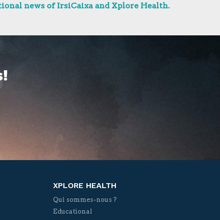
ional news of IrsiCaixa and Xplore Health.
!
XPLORE HEALTH
Qui sommes-nous ?
Educational