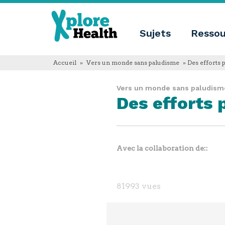
About
Xplore
Xplore
Health
Sujets
Ressou
Health
Qu'est-
ce
Xplore
Accueil
»
Vers un monde sans paludisme
» Des efforts
Health?
Qui
Vers un monde sans paludism
sommes-
Des efforts
nous
Educational
innovation
Blog
Langue
Avec la collaboration de:
English
Español
Français
Polski
81993 vues
Català