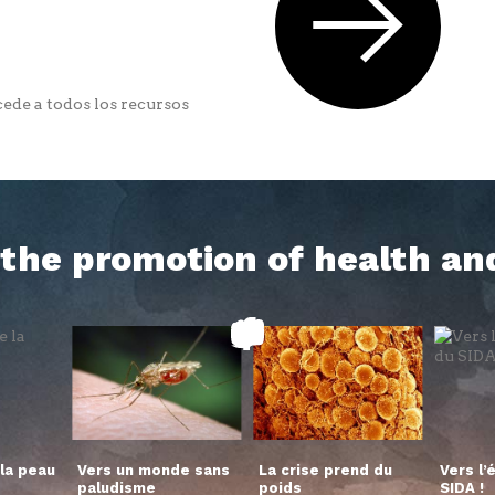
ede a todos los recursos
h the promotion of health an
la peau
Vers un monde sans
La crise prend du
Vers l’
paludisme
poids
SIDA !