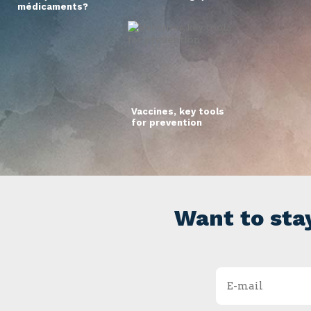
médicaments?
Vaccines, key tools
for prevention
Want to sta