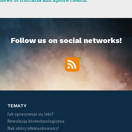
news of IrsiCaixa and Xplore Health.
Follow us on social networks!
RSS
Twitter
Facebook
YouTube
Vimeo
TEMATY
Jak opracowuje się leki?
Rewolucja biotechnologiczna
Rak skóry zdemaskowany!