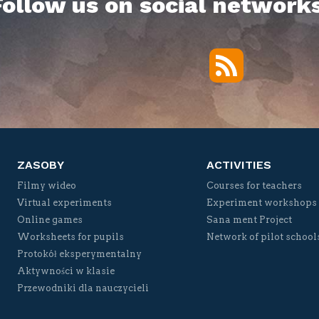
Follow us on social networks
RSS
Twitter
Facebook
YouTube
Vimeo
ZASOBY
ACTIVITIES
Filmy wideo
Courses for teachers
Virtual experiments
Experiment workshops
Online games
Sana ment Project
Worksheets for pupils
Network of pilot school
Protokół eksperymentalny
Aktywności w klasie
Przewodniki dla nauczycieli