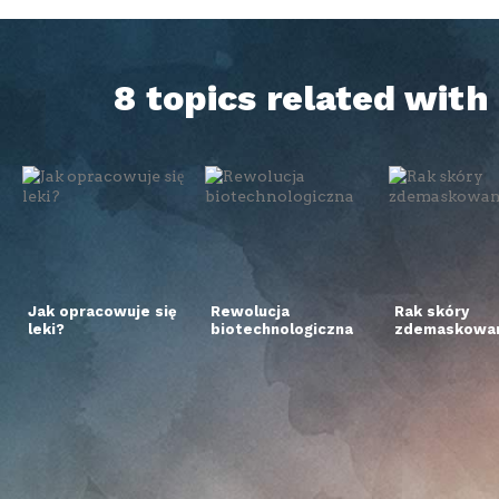
8 topics related wit
Jak opracowuje się
Rewolucja
Rak skóry
leki?
biotechnologiczna
zdemaskowan