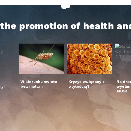
h the promotion of health an
W kierunku świata
Kryzys związany z
Na dro
y!
bez malarii
otyłością?
wyelim
AIDS!