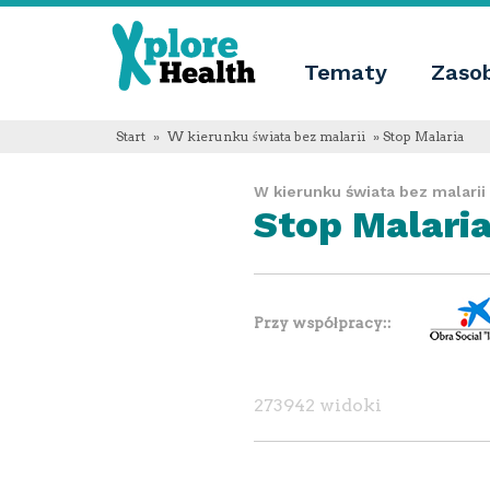
About
Xplore
Xplore
Health
Tematy
Zaso
Health
Co
jest
Xplore
Start
»
W kierunku świata bez malarii
» Stop Malaria
Health?
Informacje
W kierunku świata bez malarii
o
Stop Malari
nas
Educational
innovation
Blog
Język
Przy współpracy:
English
Español
Français
Polski
273942 widoki
Català