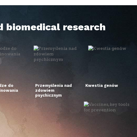
d biomedical research
dze do
Przemyślenia nad
Kwestia genów
inowania
zdowiem
psychicznym