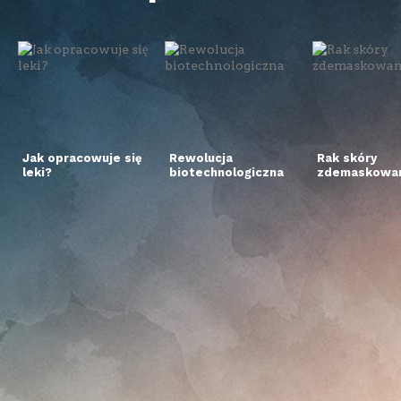
Jak opracowuje się
Rewolucja
Rak skóry
leki?
biotechnologiczna
zdemaskowan