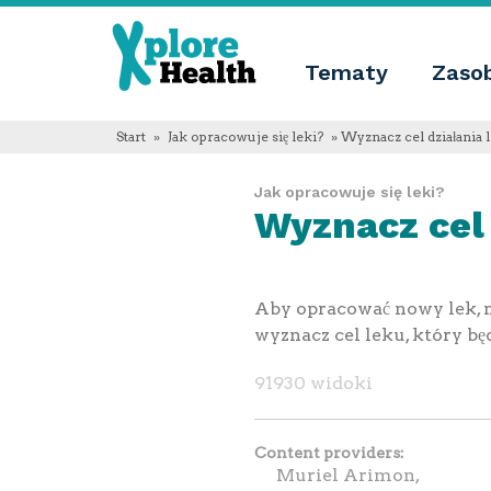
About
Xplore
Xplore
Health
Tematy
Zaso
Health
Co
jest
Xplore
Start
»
Jak opracowuje się leki?
» Wyznacz cel działania 
Health?
Informacje
Jak opracowuje się leki?
o
Wyznacz cel 
nas
Educational
innovation
Blog
Język
Aby opracować nowy lek, n
English
wyznacz cel leku, który b
Español
Français
91930 widoki
Polski
Català
Content providers
Muriel Arimon,