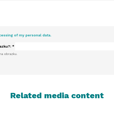
cessing of my personal data.
razku?:
*
na obrazku.
Related media content