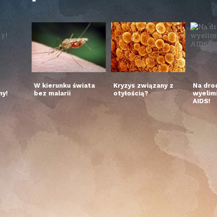
W kierunku świata
Kryzys związany z
Na dro
y!
bez malarii
otyłością?
wyelim
AIDS!