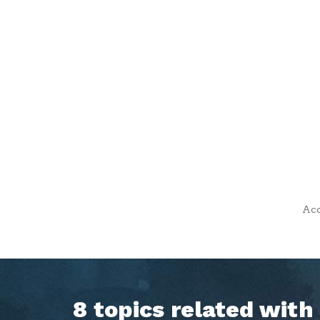
Acc
8 topics related wit