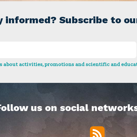
y informed? Subscribe to ou
 about activities, promotions and scientific and educat
Follow us on social networks
RSS