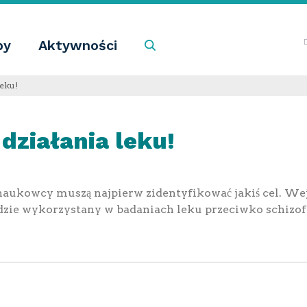
by
Aktywności
Szukaj
leku!
działania leku!
aukowcy muszą najpierw zidentyfikować jakiś cel. Wej
ędzie wykorzystany w badaniach leku przeciwko schizof