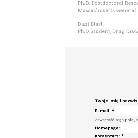
Ph.D. Postdoctoral Rese
Massachusetts General 
Dani Blasi,
Ph.D Student, Drug Disc
Twoje imię i nazwi
E-mail:
*
Zawartość tego pola je
Homepage:
Komentarz:
*