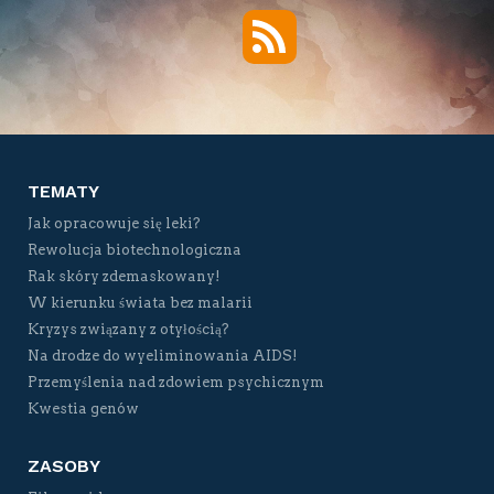
RSS
Twitter
Facebook
YouTube
Vimeo
TEMATY
Jak opracowuje się leki?
Rewolucja biotechnologiczna
Rak skóry zdemaskowany!
W kierunku świata bez malarii
Kryzys związany z otyłością?
Na drodze do wyeliminowania AIDS!
Przemyślenia nad zdowiem psychicznym
Kwestia genów
ZASOBY